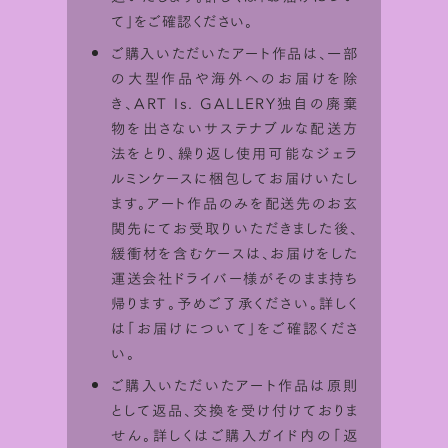
て
」をご確認ください。
ご購入いただいたアート作品は、一部
の大型作品や海外へのお届けを除
き、ART Is. GALLERY独自の廃棄
物を出さないサステナブルな配送方
法をとり、繰り返し使用可能なジェラ
ルミンケースに梱包してお届けいたし
ます。アート作品のみを配送先のお玄
関先にてお受取りいただきました後、
緩衝材を含むケースは、お届けをした
シミュレータ利用方法
運送会社ドライバー様がそのまま持ち
帰ります。予めご了承ください。詳しく
ART Is.で取り扱っている作品は
サイズ
は「
お届けについて
」をご確認くださ
比率を画面上でシミュレーションして
楽
い。
しむことが出来ます。
ご購入いただいたアート作品は原則
として返品、交換を受け付けておりま
せん。詳しくはご購入ガイド内の「
返