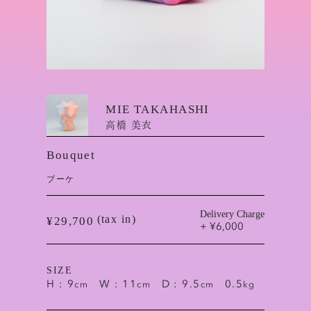
MIE TAKAHASHI
高橋 美衣
Bouquet
ブーケ
Delivery Charge
(tax in)
¥29,700
+ ¥6,000
SIZE
H : 9
W : 11
D : 9.5
0.5
cm
cm
cm
kg