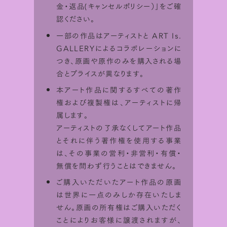
金・返品(キャンセルポリシー）
」をご確
認ください。
一部の作品はアーティストと ART Is.
GALLERYによるコラボレーションに
つき、原画や原作のみを購入される場
合とプライスが異なります。
本アート作品に関するすべての著作
権および複製権は、アーティストに帰
属します。
アーティストの了承なくしてアート作品
とそれに伴う著作権を使用する事業
は、その事業の営利・非営利・有償・
無償を問わず行うことはできません。
STEP 1
ご購入いただいたアート作品の原画
は世界に一点のみしか存在いたしま
せん。原画の所有権はご購入いただく
ことによりお客様に譲渡されますが、