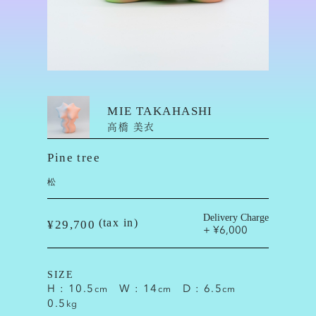
MIE TAKAHASHI
高橋 美衣
Pine tree
松
Delivery Charge
(tax in)
¥29,700
+ ¥6,000
SIZE
H : 10.5
W : 14
D : 6.5
cm
cm
cm
0.5
kg