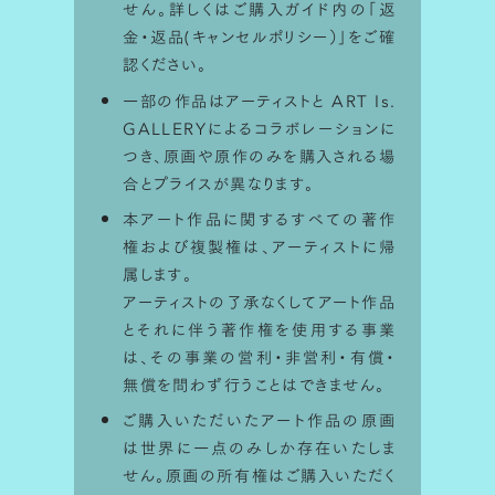
せん。詳しくはご購入ガイド内の「
返
金・返品(キャンセルポリシー）
」をご確
認ください。
一部の作品はアーティストと ART Is.
GALLERYによるコラボレーションに
つき、原画や原作のみを購入される場
合とプライスが異なります。
本アート作品に関するすべての著作
権および複製権は、アーティストに帰
属します。
アーティストの了承なくしてアート作品
とそれに伴う著作権を使用する事業
は、その事業の営利・非営利・有償・
STEP 1
無償を問わず行うことはできません。
ご購入いただいたアート作品の原画
は世界に一点のみしか存在いたしま
せん。原画の所有権はご購入いただく