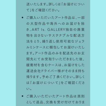
送いたします。詳しくは「
お届けについ
て
」をご確認ください。
ご購入いただいたアート作品は、一部
の大型作品や海外へのお届けを除
き、ART Is. GALLERY独自の廃棄
物を出さないサステナブルな配送方
法をとり、繰り返し使用可能なジェラ
ルミンケースに梱包してお届けいたし
ます。アート作品のみを配送先のお玄
関先にてお受取りいただきました後、
シミュレータ利用方法
緩衝材を含むケースは、お届けをした
運送会社ドライバー様がそのまま持ち
ART Is.で取り扱っている作品は
サイズ
帰ります。予めご了承ください。詳しく
は「
お届けについて
」をご確認くださ
比率を画面上でシミュレーションして
楽
い。
しむことが出来ます。
ご購入いただいたアート作品は原則
として返品、交換を受け付けておりま