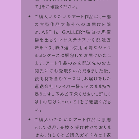
て
」をご確認ください。
ご購入いただいたアート作品は、一部
の大型作品や海外へのお届けを除
き、ART Is. GALLERY独自の廃棄
物を出さないサステナブルな配送方
法をとり、繰り返し使用可能なジェラ
ルミンケースに梱包してお届けいたし
ます。アート作品のみを配送先のお玄
関先にてお受取りいただきました後、
緩衝材を含むケースは、お届けをした
シミュレータ利用方法
運送会社ドライバー様がそのまま持ち
帰ります。予めご了承ください。詳しく
ART Is.で取り扱っている作品は
サイズ
は「
お届けについて
」をご確認くださ
比率を画面上でシミュレーションして
楽
い。
しむことが出来ます。
ご購入いただいたアート作品は原則
として返品、交換を受け付けておりま
せん。詳しくはご購入ガイド内の「
返