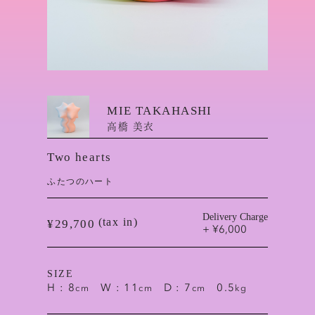
MIE TAKAHASHI
高橋 美衣
Two hearts
ふたつのハート
Delivery Charge
(tax in)
¥29,700
+ ¥6,000
SIZE
H : 8
W : 11
D : 7
0.5
cm
cm
cm
kg