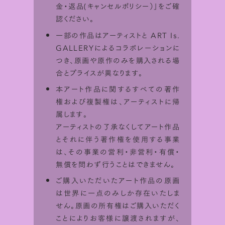
金・返品(キャンセルポリシー）
」をご確
認ください。
一部の作品はアーティストと ART Is.
GALLERYによるコラボレーションに
つき、原画や原作のみを購入される場
合とプライスが異なります。
本アート作品に関するすべての著作
権および複製権は、アーティストに帰
属します。
アーティストの了承なくしてアート作品
とそれに伴う著作権を使用する事業
は、その事業の営利・非営利・有償・
無償を問わず行うことはできません。
STEP 1
ご購入いただいたアート作品の原画
は世界に一点のみしか存在いたしま
せん。原画の所有権はご購入いただく
ことによりお客様に譲渡されますが、