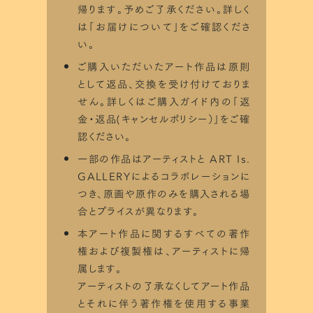
帰ります。予めご了承ください。詳しく
は「
お届けについて
」をご確認くださ
い。
ご購入いただいたアート作品は原則
として返品、交換を受け付けておりま
せん。詳しくはご購入ガイド内の「
返
金・返品(キャンセルポリシー）
」をご確
認ください。
一部の作品はアーティストと ART Is.
GALLERYによるコラボレーションに
つき、原画や原作のみを購入される場
合とプライスが異なります。
本アート作品に関するすべての著作
権および複製権は、アーティストに帰
属します。
STEP 1
アーティストの了承なくしてアート作品
とそれに伴う著作権を使用する事業