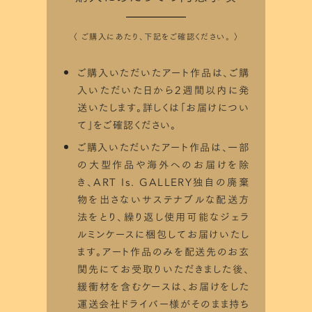
〈 ご購入にあたり、下記をご確認ください。 〉
ご購入いただいたアート作品は、ご購
入いただいた日から2週間以内に発
送いたします。詳しくは「
お届けについ
て
」をご確認ください。
ご購入いただいたアート作品は、一部
の大型作品や海外へのお届けを除
き、ART Is. GALLERY独自の廃棄
物を出さないサステナブルな配送方
法をとり、繰り返し使用可能なジェラ
シミュレータ利用方法
ルミンケースに梱包してお届けいたし
ます。アート作品のみを配送先のお玄
ART Is.で取り扱っている作品は
サイズ
関先にてお受取りいただきました後、
比率を画面上でシミュレーションして
楽
緩衝材を含むケースは、お届けをした
運送会社ドライバー様がそのまま持ち
しむことが出来ます。