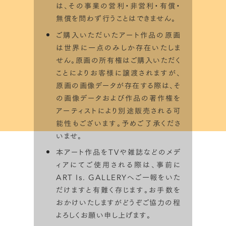
は、その事業の営利・非営利・有償・
無償を問わず行うことはできません。
ご購入いただいたアート作品の原画
は世界に一点のみしか存在いたしま
せん。原画の所有権はご購入いただく
ことによりお客様に譲渡されますが、
原画の画像データが存在する際は、そ
の画像データおよび作品の著作権を
アーティストにより別途販売される可
能性もございます。予めご了承くださ
いませ。
本アート作品をTVや雑誌などのメデ
ィアにてご使用される際は、事前に
ART Is. GALLERYへご一報をいた
だけますと有難く存じます。お手数を
おかけいたしますがどうぞご協力の程
よろしくお願い申し上げます。