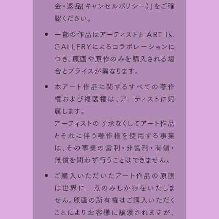
比率を画面上でシミュレーションして
楽
金・返品(キャンセルポリシー）
」をご確
しむことが出来ます。
認ください。
一部の作品はアーティストと ART Is.
GALLERYによるコラボレーションに
つき、原画や原作のみを購入される場
合とプライスが異なります。
本アート作品に関するすべての著作
権および複製権は、アーティストに帰
属します。
アーティストの了承なくしてアート作品
とそれに伴う著作権を使用する事業
は、その事業の営利・非営利・有償・
無償を問わず行うことはできません。
ご購入いただいたアート作品の原画
は世界に一点のみしか存在いたしま
せん。原画の所有権はご購入いただく
ことによりお客様に譲渡されますが、
STEP 1