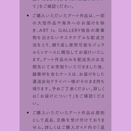
て
」をご確認ください。
ご購入いただいたアート作品は、一部
の大型作品や海外へのお届けを除
き、ART Is. GALLERY独自の廃棄
物を出さないサステナブルな配送方
法をとり、繰り返し使用可能なジェラ
ルミンケースに梱包してお届けいたし
ます。アート作品のみを配送先のお玄
関先にてお受取りいただきました後、
緩衝材を含むケースは、お届けをした
運送会社ドライバー様がそのまま持ち
帰ります。予めご了承ください。詳しく
は「
お届けについて
」をご確認くださ
い。
シミュレータ利用方法
ご購入いただいたアート作品は原則
として返品、交換を受け付けておりま
ART Is.で取り扱っている作品は
サイズ
せん。詳しくはご購入ガイド内の「
返