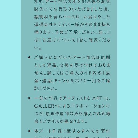
ます。アート作品のみを配送先のお玄
関先にてお受取りいただきました後、
シミュレータ利用方法
緩衝材を含むケースは、お届けをした
運送会社ドライバー様がそのまま持ち
ART Is.で取り扱っている作品は
サイズ
帰ります。予めご了承ください。詳しく
比率を画面上でシミュレーションして
楽
は「
お届けについて
」をご確認くださ
い。
しむことが出来ます。
ご購入いただいたアート作品は原則
として返品、交換を受け付けておりま
せん。詳しくはご購入ガイド内の「
返
金・返品(キャンセルポリシー）
」をご確
認ください。
一部の作品はアーティストと ART Is.
GALLERYによるコラボレーションに
つき、原画や原作のみを購入される場
合とプライスが異なります。
本アート作品に関するすべての著作