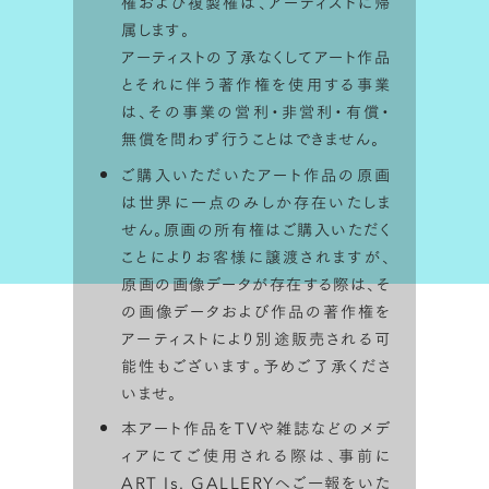
権および複製権は、アーティストに帰
属します。
アーティストの了承なくしてアート作品
とそれに伴う著作権を使用する事業
は、その事業の営利・非営利・有償・
STEP 1
無償を問わず行うことはできません。
ご購入いただいたアート作品の原画
は世界に一点のみしか存在いたしま
せん。原画の所有権はご購入いただく
ことによりお客様に譲渡されますが、
原画の画像データが存在する際は、そ
の画像データおよび作品の著作権を
アーティストにより別途販売される可
能性もございます。予めご了承くださ
いませ。
本アート作品をTVや雑誌などのメデ
ィアにてご使用される際は、事前に
ART Is. GALLERYへご一報をいた