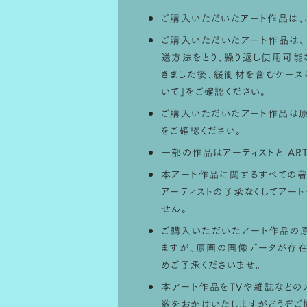
ご購入いただいたアート作品は、
ご購入いただいたアート作品は、一
送方法をとり、繰り返し使用可能
きました後、緩衝材を含むケース
いて
」をご確認ください。
ご購入いただいたアート作品は原
をご確認ください。
一部の作品はアーティストと AR
本アート作品に関するすべての著
アーティストの了承なくしてアー
せん。
ご購入いただいたアート作品の
ますが、原画の画像データが存在
めご了承くださいませ。
本アート作品をTVや雑誌などのメ
数をおかけいたしますがどうぞご