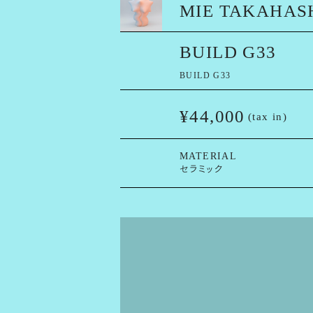
MIE TAKAHAS
AR
BUILD G33
サイ
BUILD G33
楽し
¥44,000
(tax in)
MATERIAL
セラミック