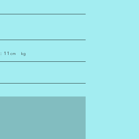
作品を重ねる場所の
写真上に表示される
画面上でイメージ確認
ファイルを選択しアップ
AーB地点の各ポイン
複数作品を追加したり
シミュレート画像をダ
: 11
cm
kg
AーB間