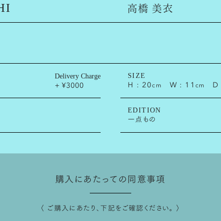
高橋 美衣
HI
T Is.で取り扱っている作品は
ズ比率を画面上でシミュレーションして
むことが出来ます。
SIZE
Delivery Charge
H : 20
W : 11
D 
+ ¥3000
cm
cm
EDITION
一点もの
購入にあたっての同意事項
〈 ご購入にあたり、下記をご確認ください。 〉