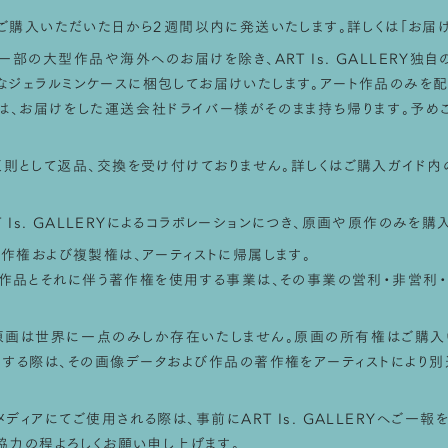
ご購入いただいた日から2週間以内に発送いたします。詳しくは「
お届
STEP 
部の大型作品や海外へのお届けを除き、ART Is. GALLERY独
なジェラルミンケースに梱包してお届けいたします。アート作品のみを
は、お届けをした運送会社ドライバー様がそのまま持ち帰ります。予めご
則として返品、交換を受け付けておりません。詳しくはご購入ガイド内
T Is. GALLERYによるコラボレーションにつき、原画や原作のみを
作権および複製権は、アーティストに帰属します。
ト作品とそれに伴う著作権を使用する事業は、その事業の営利・非営利・
原画は世界に一点のみしか存在いたしません。原画の所有権はご購入
する際は、その画像データおよび作品の著作権をアーティストにより別
ディアにてご使用される際は、事前にART Is. GALLERYへご一
協力の程よろしくお願い申し上げます。