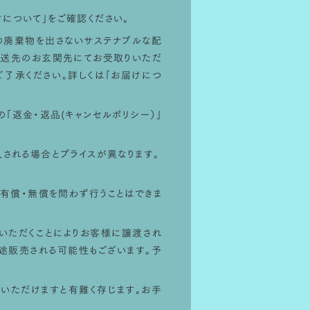
けについて
」をご確認ください。
1
自の廃棄物を出さないサステナブルな配
配送先のお玄関先にてお受取りいただ
了承ください。詳しくは「
お届けにつ
の「
返金・返品(キャンセルポリシー）
」
購入される場合とプライスが異なります。
有償・無償を問わず行うことはできま
いただくことによりお客様に譲渡され
途販売される可能性もございます。予
報をいただけますと有難く存じます。お手