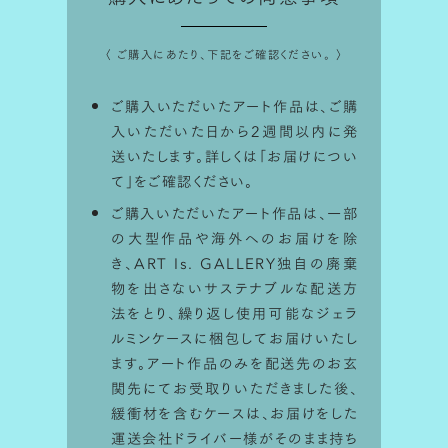
〈 ご購入にあたり、下記をご確認ください。 〉
ご購入いただいたアート作品は、ご購
入いただいた日から2週間以内に発
送いたします。詳しくは「
お届けについ
て
」をご確認ください。
ご購入いただいたアート作品は、一部
の大型作品や海外へのお届けを除
き、ART Is. GALLERY独自の廃棄
物を出さないサステナブルな配送方
法をとり、繰り返し使用可能なジェラ
ルミンケースに梱包してお届けいたし
ます。アート作品のみを配送先のお玄
関先にてお受取りいただきました後、
緩衝材を含むケースは、お届けをした
運送会社ドライバー様がそのまま持ち