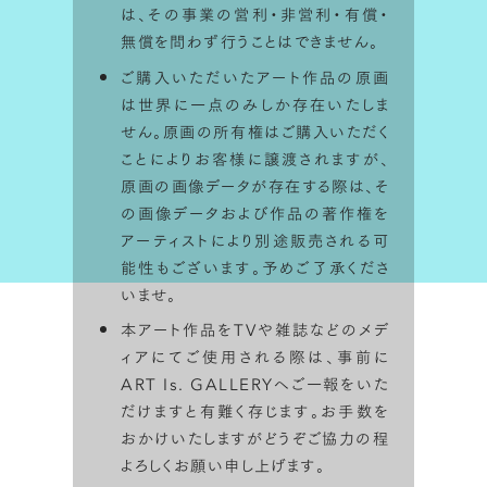
は、その事業の営利・非営利・有償・
無償を問わず行うことはできません。
STEP 1
ご購入いただいたアート作品の原画
は世界に一点のみしか存在いたしま
せん。原画の所有権はご購入いただく
ことによりお客様に譲渡されますが、
原画の画像データが存在する際は、そ
の画像データおよび作品の著作権を
アーティストにより別途販売される可
能性もございます。予めご了承くださ
いませ。
本アート作品をTVや雑誌などのメデ
ィアにてご使用される際は、事前に
ART Is. GALLERYへご一報をいた
だけますと有難く存じます。お手数を
おかけいたしますがどうぞご協力の程
よろしくお願い申し上げます。