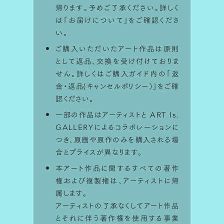
シミュレータ利用方法
帰ります。予めご了承ください。詳しく
は「
お届けについて
」をご確認くださ
ART Is.で取り扱っている作品は
サイズ
い。
比率を画面上でシミュレーションして
楽
ご購入いただいたアート作品は原則
しむことが出来ます。
として返品、交換を受け付けておりま
せん。詳しくはご購入ガイド内の「
返
金・返品(キャンセルポリシー）
」をご確
認ください。
一部の作品はアーティストと ART Is.
GALLERYによるコラボレーションに
つき、原画や原作のみを購入される場
合とプライスが異なります。
本アート作品に関するすべての著作
権および複製権は、アーティストに帰
属します。
アーティストの了承なくしてアート作品
とそれに伴う著作権を使用する事業