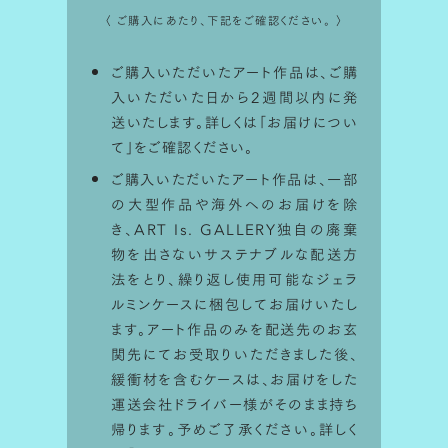
〈 ご購入にあたり、下記をご確認ください。 〉
ご購入いただいたアート作品は、ご購
入いただいた日から2週間以内に発
送いたします。詳しくは「
お届けについ
て
」をご確認ください。
ご購入いただいたアート作品は、一部
の大型作品や海外へのお届けを除
き、ART Is. GALLERY独自の廃棄
物を出さないサステナブルな配送方
法をとり、繰り返し使用可能なジェラ
ルミンケースに梱包してお届けいたし
シミュレータ利用方法
ます。アート作品のみを配送先のお玄
関先にてお受取りいただきました後、
ART Is.で取り扱っている作品は
サイズ
緩衝材を含むケースは、お届けをした
比率を画面上でシミュレーションして
楽
運送会社ドライバー様がそのまま持ち
しむことが出来ます。
帰ります。予めご了承ください。詳しく