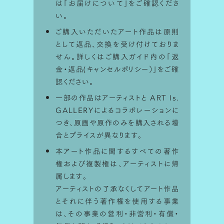
は「
お届けについて
」をご確認くださ
い。
ご購入いただいたアート作品は原則
として返品、交換を受け付けておりま
せん。詳しくはご購入ガイド内の「
返
金・返品(キャンセルポリシー）
」をご確
認ください。
一部の作品はアーティストと ART Is.
GALLERYによるコラボレーションに
つき、原画や原作のみを購入される場
合とプライスが異なります。
本アート作品に関するすべての著作
権および複製権は、アーティストに帰
属します。
アーティストの了承なくしてアート作品
STEP 1
とそれに伴う著作権を使用する事業
は、その事業の営利・非営利・有償・