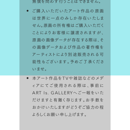
無償を問わず行うことはできません。
ご購入いただいたアート作品の原画
は世界に一点のみしか存在いたしま
せん。原画の所有権はご購入いただく
ことによりお客様に譲渡されますが、
原画の画像データが存在する際は、そ
の画像データおよび作品の著作権を
アーティストにより別途販売される可
能性もございます。予めご了承くださ
いませ。
本アート作品をTVや雑誌などのメデ
ィアにてご使用される際は、事前に
ART Is. GALLERYへご一報をいた
だけますと有難く存じます。お手数を
おかけいたしますがどうぞご協力の程
よろしくお願い申し上げます。