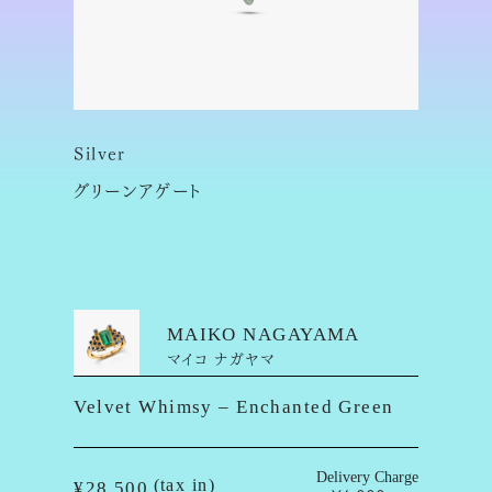
Silver
グリーンアゲート
MAIKO NAGAYAMA
マイコ ナガヤマ
Velvet Whimsy – Enchanted Green
Delivery Charge
(tax in)
¥28,500